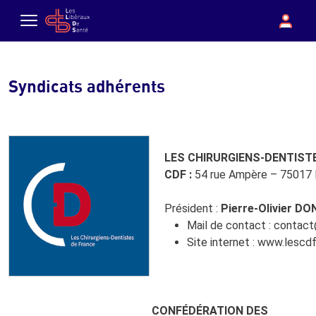
Aller au contenu principal
boutique
Con
Menu
Syndicats adhérents
LES CHIRURGIENS-DENTISTE
CDF :
54 rue Ampère – 75017
Président :
Pierre-Olivier D
Mail de contact :
contact
Site internet :
www.lescdf
CONFÉDÉRATION DES