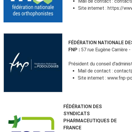
Mail de contact :
contact
Site internet :
https://www
FÉDÉRATION NATIONALE D
FNP :
57 rue Eugène Carrière 
Président du conseil d'administ
Mail de contact :
contact
Site internet :
www.fnp-po
FÉDÉRATION DES
SYNDICATS
PHARMACEUTIQUES DE
FRANCE