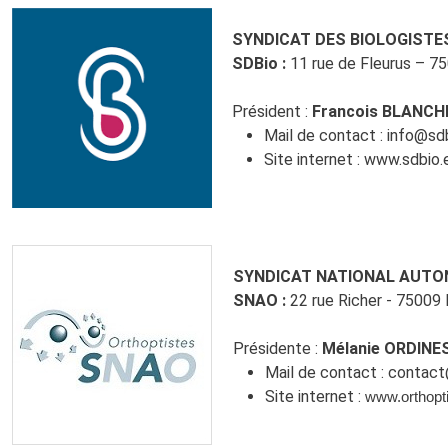
SYNDICAT DES BIOLOGISTE
SDBio :
11 rue de Fleurus – 7
Président :
Francois BLANC
Mail de contact :
info@sdb
Site internet :
www.sdbio.
SYNDICAT NATIONAL AUTO
SNAO :
22 rue Richer - 75009 
Présidente :
Mélanie ORDINE
Mail de contact :
contact
Site internet :
www.orthopti