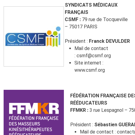
SYNDICATS MÉDICAUX
FRANÇAIS
CSMF :
79 rue de Tocqueville
– 75017 PARIS
Président :
Franck DEVULDER
Mail de contact
:
csmf@csmf.org
Site internet :
www.csmf.org
FÉDÉRATION FRANÇAISE D
RÉÉDUCATEURS
FFMKR :
3 rue Lespagnol – 75
Président :
Sébastien GUERA
Mail de contact :
contact