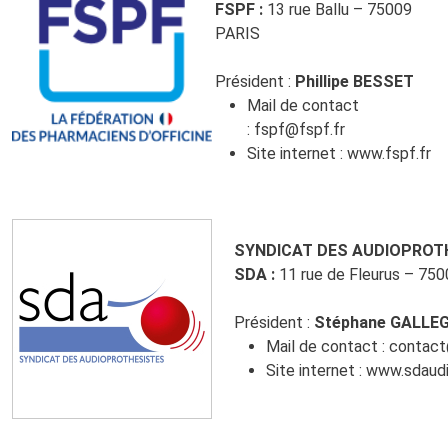
FSPF :
13 rue Ballu – 75009
PARIS
Président :
Phillipe BESSET
Mail de contact
:
fspf@fspf.fr
Site internet :
www.fspf.fr
SYNDICAT DES AUDIOPROT
SDA :
11 rue de Fleurus – 75
Président :
Stéphane GALLE
Mail de contact :
contact
Site internet :
www.sdaudi