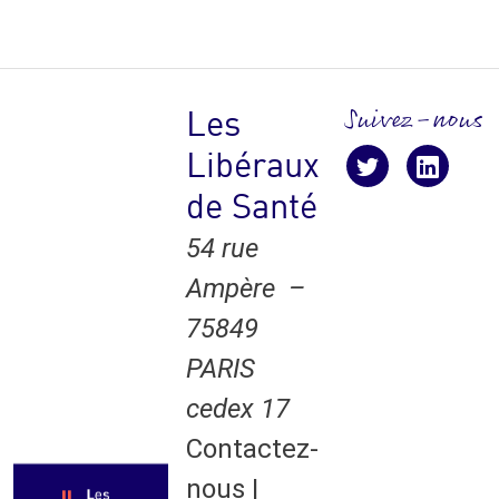
Suivez-nous
Les
Libéraux
Suivez-nous !
suivez-nous
suive
de Santé
54 rue
Ampère –
75849
PARIS
cedex 17
Contactez-
nous
|